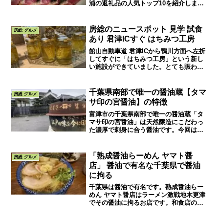
浦の返礼品の人気トップ10を紹介しま
す。楽天から納税するとポイントが付き
お得です。また、ふるさと納税の仕組み
や申請方法も説明しています。
房総のニュースポット 見学 試食
房総 グルメ
あり 君津ICすぐ はちみつ工房
館山自動車道 君津ICから鴨川方面へ左折
してすぐに「はちみつ工房」という新し
い施設ができていました。とても賑わっ
ているようでしたので行ってみたら、と
ても良かったので紹介したいと思いま
す。試食・試飲・見学ツアーもあって充
千葉県南部で唯一の醤油蔵【タマ
房総 グルメ
実しています。
サ印の宮醤油】の特徴
富津市の千葉県南部で唯一の醤油蔵「タ
マサ印の宮醤油」は天然醸造にこだわっ
た濃厚で刺身に合う醤油です。今回は蔵
に行って醤油の種類と違いについて聞い
て来ました。個性とこだわりを感じ宮醤
油のファンになりました。
「熟成醤油らーめん ヤマト醤
房総 グルメ
店」 醤油で有名な千葉県で醤油
に拘る
千葉県は醤油で有名です。熟成醤油らー
めん ヤマト醤店はラーメン激戦地木更津
でその醤油に拘るお店です。和食店の店
長だった店主が、ラーメンに合う醤油を
探したどり着いた醤油ラーメンがウリ。