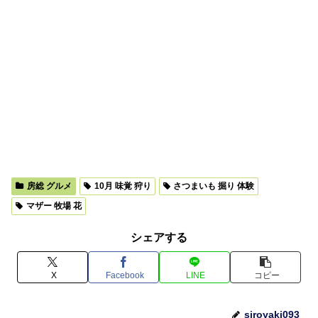
房総 グルメ
10月 味覚 狩り
さつまいも 掘り 体験
マザー 牧場 花
シェアする
X
Facebook
LINE
コピー
siroyaki093