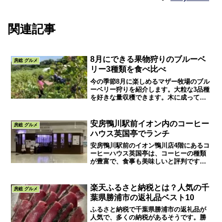
関連記事
8月にできる果物狩りのブルーベ
房総 グルメ
リー3種類を食べ比べ
今の季節8月に楽しめるマザー牧場のブル
ーベリー狩りを紹介します。大粒な3品種
を好きな量収穫できます。木に成ってい
るブルーベリーの実を自分で選べるので
楽しいです。また大粒で新鮮なのでとて
も美味しいです。都心からも近くおすす
安房鴨川駅前イオン内のコーヒー
房総 グルメ
めのスポットです。
ハウス英国亭でランチ
安房鴨川駅前のイオン鴨川店4階にあるコ
ーヒーハウス英国亭は、コーヒーの種類
が豊富で、食事も美味しいと評判です。
電車やバスの待ち時間に美味しいコーヒ
ーを飲んで寛ぐのも旅の楽しみ方です
ね。
楽天ふるさと納税とは？人気の千
房総 グルメ
葉県勝浦市の返礼品ベスト10
ふるさと納税で千葉県勝浦市の返礼品が
人気で、多くの納税があるそうです。勝