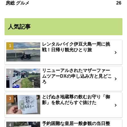
房総 グルメ
26
人気記事
レンタルバイク伊豆大島一周に挑
戦！日帰り観光ひとり旅
リニューアルされたマザーファー
ムツアーDXの申し込み方と見どこ
ろ
とげぬき地蔵尊の飲むお守り「御
影」を飲んだらすぐ抜けた
予約困難な皇居一般参観の当日整