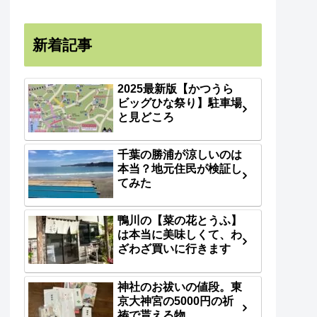
新着記事
2025最新版【かつうら
ビッグひな祭り】駐車場
と見どころ
千葉の勝浦が涼しいのは
本当？地元住民が検証し
てみた
鴨川の【菜の花とうふ】
は本当に美味しくて、わ
ざわざ買いに行きます
神社のお祓いの値段。東
京大神宮の5000円の祈
祷で貰える物