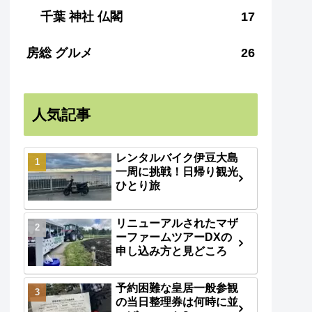
千葉 神社 仏閣
17
房総 グルメ
26
人気記事
レンタルバイク伊豆大島
一周に挑戦！日帰り観光
ひとり旅
リニューアルされたマザ
ーファームツアーDXの
申し込み方と見どころ
予約困難な皇居一般参観
の当日整理券は何時に並