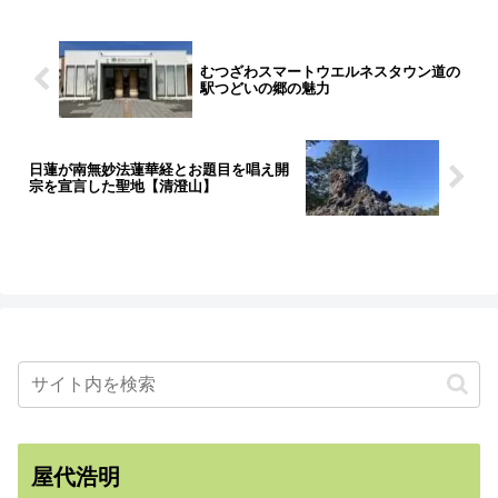
むつざわスマートウエルネスタウン道の
駅つどいの郷の魅力
日蓮が南無妙法蓮華経とお題目を唱え開
宗を宣言した聖地【清澄山】
屋代浩明