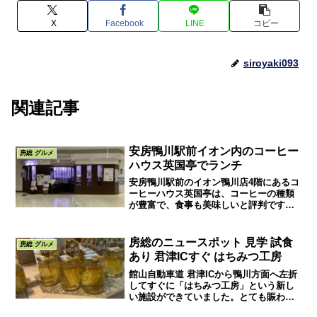
X
Facebook
LINE
コピー
siroyaki093
関連記事
安房鴨川駅前イオン内のコーヒー
房総 グルメ
ハウス英国亭でランチ
安房鴨川駅前のイオン鴨川店4階にあるコ
ーヒーハウス英国亭は、コーヒーの種類
が豊富で、食事も美味しいと評判です。
電車やバスの待ち時間に美味しいコーヒ
ーを飲んで寛ぐのも旅の楽しみ方です
ね。
房総のニュースポット 見学 試食
房総 グルメ
あり 君津ICすぐ はちみつ工房
館山自動車道 君津ICから鴨川方面へ左折
してすぐに「はちみつ工房」という新し
い施設ができていました。とても賑わっ
ているようでしたので行ってみたら、と