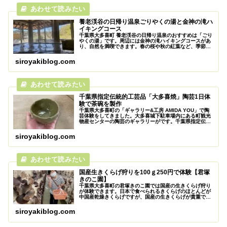
養老渓谷の日帰り温泉ごりやくの湯と金神の滝ハ
イキングコース
千葉県大多喜町 養老渓谷の日帰り温泉のおすすめは「ごり
やくの湯」です。周辺には金神の滝ハイキングコースがあ
り、自然を満喫できます。春の桜や秋の紅葉など、季節の
植物によって趣が変化する魅力的なスポットです。
siroyakiblog.com
千葉県指定伝統的工芸品「大多喜焼」陶芸1日体
験で茶碗を製作
千葉県大多喜町の「ギャラリー&工房 AMIDA YOU」で陶
芸体験をしてきました。大多喜城下駐車場内にある町観光
物産センターの陶芸のギャラリーがです。千葉県指定伝統
的工芸品の大多喜焼の窯元で陶芸教室のを行ってあり、手
軽に体験する事ができます。
siroyakiblog.com
国産生きくらげ狩りを100ｇ250円で体験【君塚
きのこ園】
千葉県大多喜町の君塚きのこ園では国産の生きくらげ狩り
が体験できます。日本で食べられるきくらげのほとんどが
中国産乾燥きくらげですが、国産の生きくらげが貴重で
す。
siroyakiblog.com