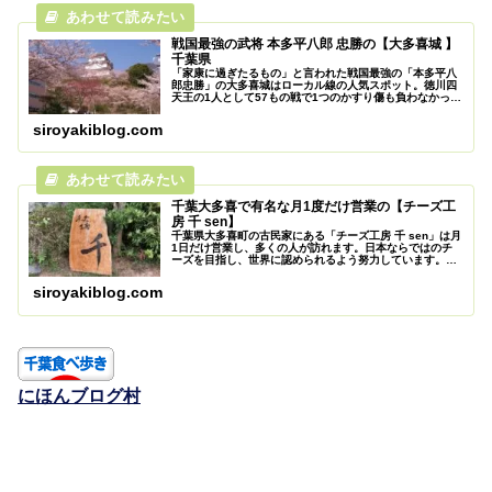
戦国最強の武将 本多平八郎 忠勝の【大多喜城 】
千葉県
「家康に過ぎたるもの」と言われた戦国最強の「本多平八
郎忠勝」の大多喜城はローカル線の人気スポット。徳川四
天王の1人として57もの戦で1つのかすり傷も負わなかった
とされ、方々で伝説を残した忠勝が小田原攻めの後に千葉
県の大多喜城主となりました。
siroyakiblog.com
千葉大多喜で有名な月1度だけ営業の【チーズ工
房 千 sen】
千葉県大多喜町の古民家にある「チーズ工房 千 sen」は月
1日だけ営業し、多くの人が訪れます。日本ならではのチ
ーズを目指し、世界に認められるよう努力しています。国
内のチーズ生産者にとって最高賞にあたる農林水産大臣賞
を受賞。情熱大陸にも出演。
siroyakiblog.com
にほんブログ村