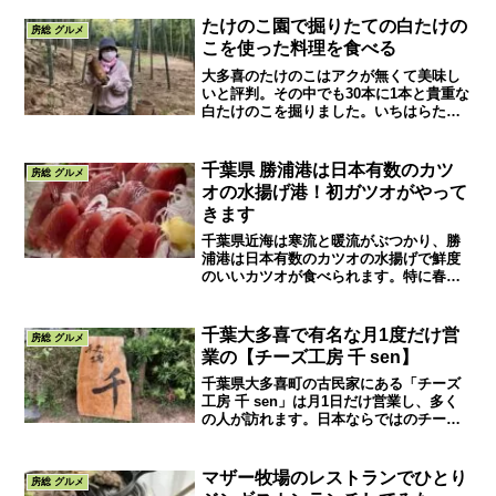
ても良かったので紹介したいと思いま
す。試食・試飲・見学ツアーもあって充
たけのこ園で掘りたての白たけの
房総 グルメ
実しています。
こを使った料理を食べる
大多喜のたけのこはアクが無くて美味し
いと評判。その中でも30本に1本と貴重な
白たけのこを掘りました。いちはらたけ
のこ園では掘りたてのたけのこを使った
料理も食べられます。3月後半GWまでの
お楽しみです。
千葉県 勝浦港は日本有数のカツ
房総 グルメ
オの水揚げ港！初ガツオがやって
きます
千葉県近海は寒流と暖流がぶつかり、勝
浦港は日本有数のカツオの水揚げで鮮度
のいいカツオが食べられます。特に春か
ら初夏は最盛期で漁港周辺は賑わいま
す。どこよりも新鮮な訳と初ガツオのお
話です。カツオの美味しい食べ方も紹介
千葉大多喜で有名な月1度だけ営
房総 グルメ
します。
業の【チーズ工房 千 sen】
千葉県大多喜町の古民家にある「チーズ
工房 千 sen」は月1日だけ営業し、多く
の人が訪れます。日本ならではのチーズ
を目指し、世界に認められるよう努力し
ています。国内のチーズ生産者にとって
最高賞にあたる農林水産大臣賞を受賞。
マザー牧場のレストランでひとり
房総 グルメ
情熱大陸にも出演。