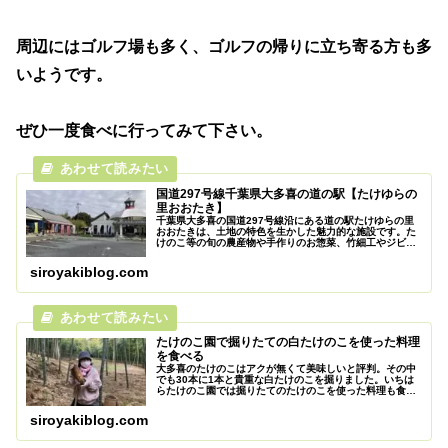
周辺にはゴルフ場も多く、ゴルフの帰りに立ち寄る方も多
いようです。
ぜひ一度食べに行ってみて下さい。
国道297号線千葉県大多喜の道の駅【たけゆらの
里おおたき】
千葉県大多喜の国道297号線沿にある道の駅たけゆらの里
おおたきは、土地の特色を生かした魅力的な施設です。た
けのこ等の旬の農産物や手作りのお惣菜、竹細工やジビエ
料理等、充実した道の駅です。
siroyakiblog.com
たけのこ園で掘りたての白たけのこを使った料理
を食べる
大多喜のたけのこはアクが無くて美味しいと評判。その中
でも30本に1本と貴重な白たけのこを掘りました。いちは
らたけのこ園では掘りたてのたけのこを使った料理も食べ
られます。3月後半GWまでのお楽しみです。
siroyakiblog.com