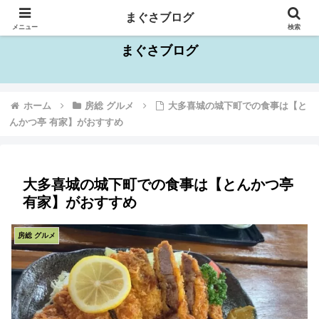
千葉県を中心としたお出かけスポット情報
まぐさブログ
メニュー
検索
まぐさブログ
ホーム
房総 グルメ
大多喜城の城下町での食事は【と
んかつ亭 有家】がおすすめ
大多喜城の城下町での食事は【とんかつ亭
有家】がおすすめ
房総 グルメ