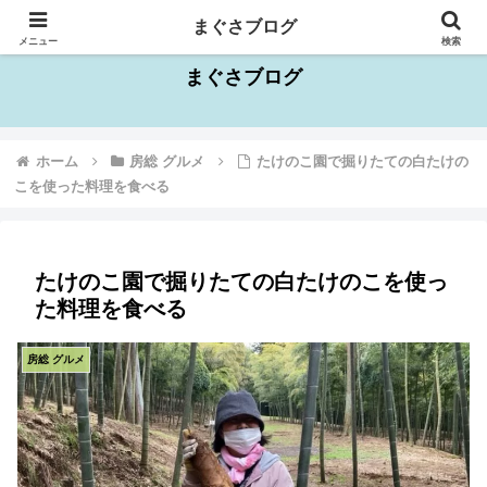
千葉県を中心としたお出かけスポット情報
まぐさブログ
メニュー
検索
まぐさブログ
ホーム
房総 グルメ
たけのこ園で掘りたての白たけの
こを使った料理を食べる
たけのこ園で掘りたての白たけのこを使っ
た料理を食べる
房総 グルメ