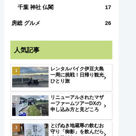
千葉 神社 仏閣
17
房総 グルメ
26
人気記事
レンタルバイク伊豆大島
一周に挑戦！日帰り観光
ひとり旅
リニューアルされたマザ
ーファームツアーDXの
申し込み方と見どころ
とげぬき地蔵尊の飲むお
守り「御影」を飲んだら