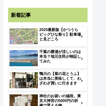
新着記事
2025最新版【かつうら
ビッグひな祭り】駐車場
と見どころ
千葉の勝浦が涼しいのは
本当？地元住民が検証し
てみた
鴨川の【菜の花とうふ】
は本当に美味しくて、わ
ざわざ買いに行きます
神社のお祓いの値段。東
京大神宮の5000円の祈
祷で貰える物