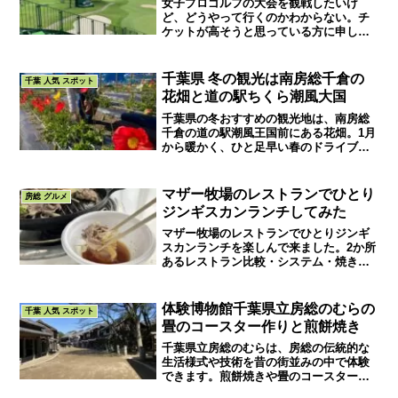
女子プロゴルフの大会を観戦したいけ
ど、どうやって行くのかわからない。チ
ケットが高そうと思っている方に申し込
み方法と感染の仕方を教えます。意外と
安く見る事ができますので、プロの凄技
を目の前で見て応援しましょう。
千葉県 冬の観光は南房総千倉の
千葉 人気 スポット
花畑と道の駅ちくら潮風大国
千葉県の冬おすすめの観光地は、南房総
千倉の道の駅潮風王国前にある花畑。1月
から暖かく、ひと足早い春のドライブに
最適です。道の駅潮風王国はアジフライ
などの海の幸や、アワビ・サザエなども
購入できて、天気のいい日は海辺を散歩
マザー牧場のレストランでひとり
房総 グルメ
できます。
ジンギスカンランチしてみた
マザー牧場のレストランでひとりジンギ
スカンランチを楽しんで来ました。2か所
あるレストラン比較・システム・焼き方
などを紹介します。ひとりでは敷居が高
くて行けてませんでしたが、今回の経験
で次回の楽しみが増えました。
体験博物館千葉県立房総のむらの
千葉 人気 スポット
畳のコースター作りと煎餅焼き
千葉県立房総のむらは、房総の伝統的な
生活様式や技術を昔の街並みの中で体験
できます。煎餅焼きや畳のコースターな
ど、当日予約なしで手軽にできる物や、