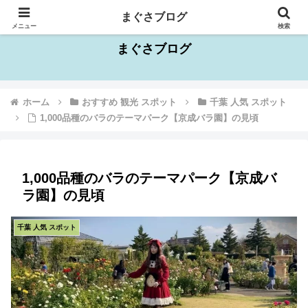
千葉県を中心としたお出かけスポット情報
まぐさブログ
メニュー
検索
まぐさブログ
ホーム
おすすめ 観光 スポット
千葉 人気 スポット
1,000品種のバラのテーマパーク【京成バラ園】の見頃
1,000品種のバラのテーマパーク【京成バ
ラ園】の見頃
千葉 人気 スポット