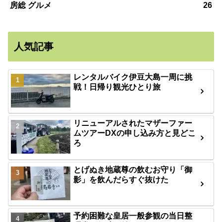
房総 グルメ
26
人気記事
レンタルバイク伊豆大島一周に挑
戦！日帰り観光ひとり旅
リニューアルされたマザーファー
ムツアーDXの申し込み方と見どこ
ろ
とげぬき地蔵尊の飲むお守り「御
影」を飲んだらすぐ抜けた
予約困難な皇居一般参観の当日整