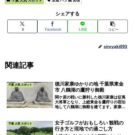
千葉 人気 スポット
京成 バラ 園 見頃
シェアする
X
Facebook
LINE
コピー
siroyaki093
関連記事
徳川家康ゆかりの地 千葉県東金
千葉 人気 スポット
市 八鶴湖の鷹狩り御殿
関ケ原の戦いに勝利した徳川家康は征夷
大将軍となり、上総東金を鷹狩りの宿泊
地して八鶴湖に御殿を建てます。家康が
植えたみかんの木や大阪の陣決断に至る
地元住職との対談など、ドラマには出て
来ないエピソードがあります。
女子ゴルフがおもしろい 観戦の
千葉 人気 スポット
行き方と現地での過ごし方