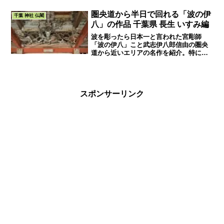
予約制で本格的に体験できるプログラム
もあって盛りだくさんです。
圏央道から半日で回れる「波の伊
千葉 神社 仏閣
八」の作品 千葉県 長生 いすみ編
波を彫ったら日本一と言われた宮彫師
「波の伊八」こと武志伊八郎信由の圏央
道から近いエリアの名作を紹介。特に波
と龍の作品は有名で「関東に行ったら波
を彫るな」と噂になったとか。葛飾北斎
や外国のアーティストにも参考にされた
と言われています。
スポンサーリンク