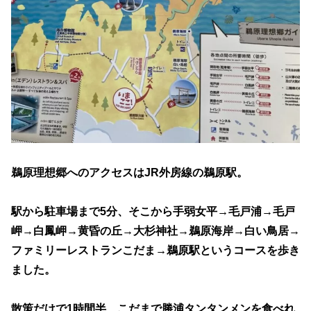
鵜原理想郷へのアクセスはJR外房線の鵜原駅。
駅から駐車場まで5分、そこから手弱女平→毛戸浦→毛戸
岬→白鳳岬→黄昏の丘→大杉神社→鵜原海岸→白い鳥居→
ファミリーレストランこだま→鵜原駅というコースを歩き
ました。
散策だけで1時間半、こだまで勝浦タンタンメンを食べれ