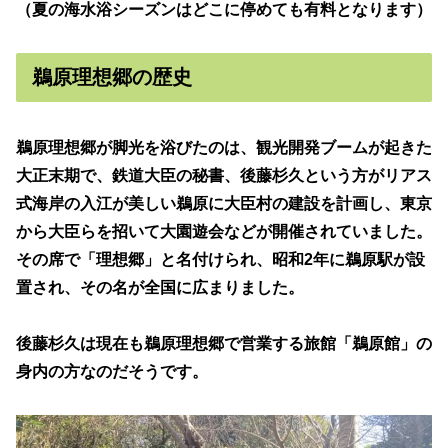
（夏の海水浴シーズンはどこに停めても有料となります）
鵜原理想郷の歴史
鵜原理想郷が脚光を浴びたのは、観光開発ブームが起きた
大正末期で、鉄道大臣の秘書、後藤杉久という方がリアス
式海岸の入江が美しい鵜原に大臣村の建設を計画し、東京
から大臣らを招いて大園遊会などが開催されていました。
その席で「理想郷」と名付けられ、昭和2年に鵜原駅が設
置され、その名が全国に広まりました。
後藤杉久は現在も鵜原理想郷で営業する旅館「鵜原館」の
身内の方なのだそうです。