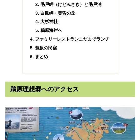
毛戸岬（けどみさき）と毛戸浦
白鳳岬・黄昏の丘
大杉神社
鵜原海岸へ
ファミリーレストランこだまでランチ
鵜原の民宿
まとめ
鵜原理想郷へのアクセス