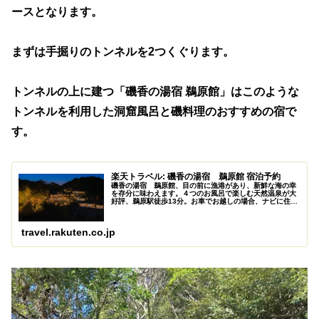
ースとなります。
まずは手掘りのトンネルを2つくぐります。
トンネルの上に建つ「磯香の湯宿 鵜原館」はこのような
トンネルを利用した洞窟風呂と磯料理のおすすめの宿で
す。
楽天トラベル: 磯香の湯宿 鵜原館 宿泊予約
磯香の湯宿 鵜原館、目の前に漁港があり、新鮮な海の幸
を存分に味わえます。４つのお風呂で楽しむ天然温泉が大
好評、鵜原駅徒歩13分。お車でお越しの場合、ナビに住所
入力お願いします。(※西館とは異なりますのでご注意くだ
さい)、駐車場:有り ３０台...
travel.rakuten.co.jp