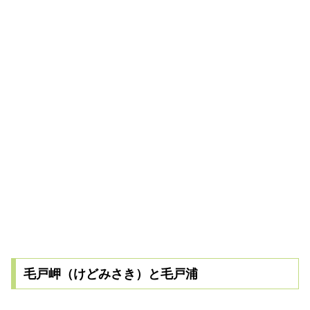
毛戸岬（けどみさき）と毛戸浦