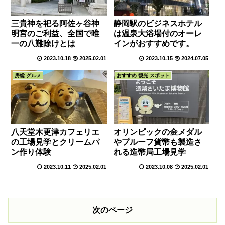
三貴神を祀る阿佐ヶ谷神
静岡駅のビジネスホテル
明宮のご利益、全国で唯
は温泉大浴場付のオーレ
一の八難除けとは
インがおすすめです。
2023.10.18
2025.02.01
2023.10.15
2024.07.05
房総 グルメ
おすすめ 観光 スポット
八天堂木更津カフェリエ
オリンピックの金メダル
の工場見学とクリームパ
やプルーフ貨幣も製造さ
ン作り体験
れる造幣局工場見学
2023.10.11
2025.02.01
2023.10.08
2025.02.01
次のページ