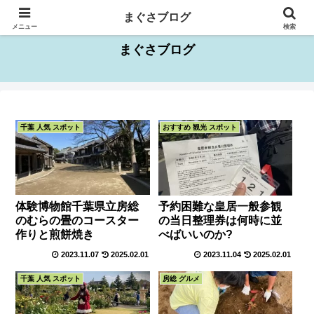
千葉県を中心としたお出かけスポット情報
まぐさブログ
メニュー
検索
まぐさブログ
千葉 人気 スポット
おすすめ 観光 スポット
体験博物館千葉県立房総
予約困難な皇居一般参観
のむらの畳のコースター
の当日整理券は何時に並
作りと煎餅焼き
べばいいのか?
2023.11.07
2025.02.01
2023.11.04
2025.02.01
千葉 人気 スポット
房総 グルメ