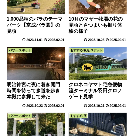
1,000品種のバラのテーマ
10月のマザー牧場の花の
パーク【京成バラ園】の
見頃とさつまいも掘り体
見頃
験の様子
2023.11.01
2025.02.01
2023.10.25
2025.02.01
パワー スポット
おすすめ 観光 スポット
明治神宮に夜に着き開門
クロネコヤマト宅急便物
時間を待って参道を歩き
流ターミナル羽田クロノ
本殿に参拝して来た
ゲート見学
2023.10.23
2025.02.01
2023.10.21
2025.02.01
パワー スポット
おすすめ 宿