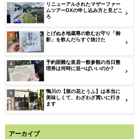
リニューアルされたマザーファー
ムツアーDXの申し込み方と見どこ
ろ
とげぬき地蔵尊の飲むお守り「御
影」を飲んだらすぐ抜けた
予約困難な皇居一般参観の当日整
理券は何時に並べばいいのか?
鴨川の【菜の花とうふ】は本当に
美味しくて、わざわざ買いに行き
ます
アーカイブ