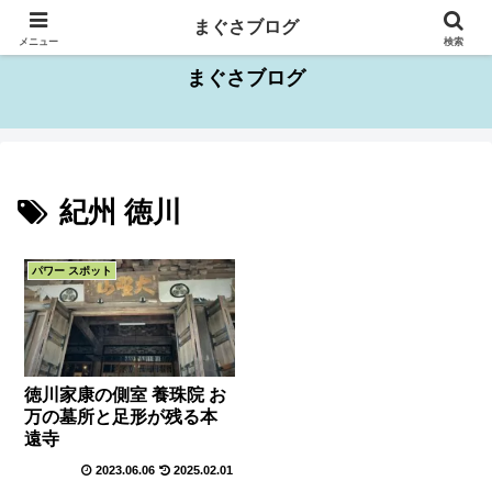
千葉県を中心としたお出かけスポット情報
まぐさブログ
メニュー
検索
まぐさブログ
紀州 徳川
パワー スポット
徳川家康の側室 養珠院 お
万の墓所と足形が残る本
遠寺
2023.06.06
2025.02.01