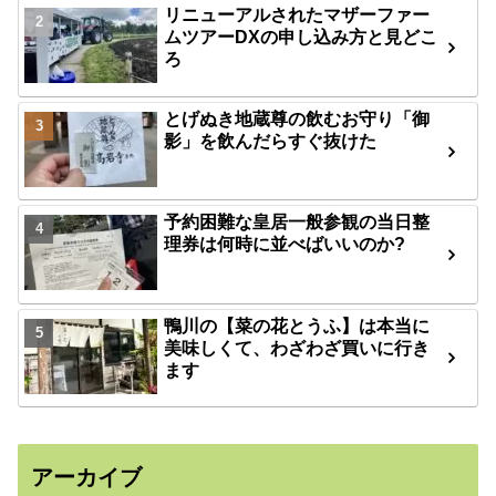
リニューアルされたマザーファー
ムツアーDXの申し込み方と見どこ
ろ
とげぬき地蔵尊の飲むお守り「御
影」を飲んだらすぐ抜けた
予約困難な皇居一般参観の当日整
理券は何時に並べばいいのか?
鴨川の【菜の花とうふ】は本当に
美味しくて、わざわざ買いに行き
ます
アーカイブ