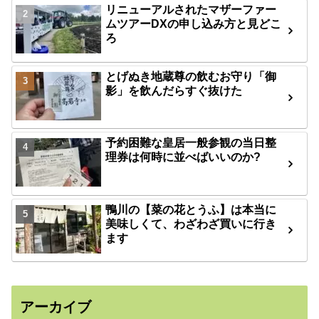
リニューアルされたマザーファー
ムツアーDXの申し込み方と見どこ
ろ
とげぬき地蔵尊の飲むお守り「御
影」を飲んだらすぐ抜けた
予約困難な皇居一般参観の当日整
理券は何時に並べばいいのか?
鴨川の【菜の花とうふ】は本当に
美味しくて、わざわざ買いに行き
ます
アーカイブ