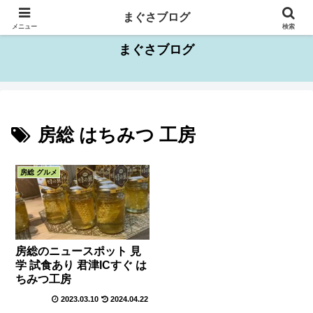
千葉県を中心としたお出かけスポット情報
まぐさブログ
メニュー
検索
まぐさブログ
房総 はちみつ 工房
房総 グルメ
房総のニュースポット 見
学 試食あり 君津ICすぐ は
ちみつ工房
2023.03.10
2024.04.22