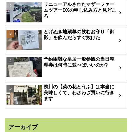
リニューアルされたマザーファー
ムツアーDXの申し込み方と見どこ
ろ
とげぬき地蔵尊の飲むお守り「御
影」を飲んだらすぐ抜けた
予約困難な皇居一般参観の当日整
理券は何時に並べばいいのか?
鴨川の【菜の花とうふ】は本当に
美味しくて、わざわざ買いに行き
ます
アーカイブ