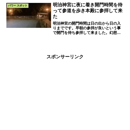
ちが強くなりました。
明治神宮に夜に着き開門時間を待
パワー スポット
って参道を歩き本殿に参拝して来
た
明治神宮の開門時間は日の出から日の入
りまでです。早朝の参拝が良いという事
で開門を待ち参拝して来ました。幻想的
な風景と神様の存在を感じるられるよう
な空気を体験できます。今回は北詰所か
ら車で入場し第一駐車場から本殿へ向か
います。
スポンサーリンク