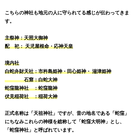
こちらの神社も地元の人に守られてる感じが伝わってきま
す。
主祭神：天照大御神
配 祀： 天児屋根命・応神天皇
境内社
白蛇弁財天社：市杵島姫神・田心姫神・ 湍津姫神
石窟：白蛇大神
蛇窪龍神社 ：蛇窪龍神
伏見稲荷社 ：稲荷大神
正式名称は「天祖神社」ですが、昔の地名である「蛇窪」
にちなみこれらの神様を総称して「蛇窪大明神」とし、
「蛇窪神社」と呼ばれています。