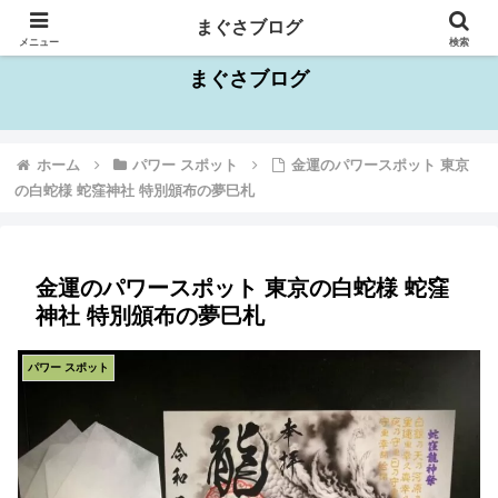
千葉県を中心としたお出かけスポット情報
まぐさブログ
メニュー
検索
まぐさブログ
ホーム
パワー スポット
金運のパワースポット 東京
の白蛇様 蛇窪神社 特別頒布の夢巳札
金運のパワースポット 東京の白蛇様 蛇窪
神社 特別頒布の夢巳札
パワー スポット