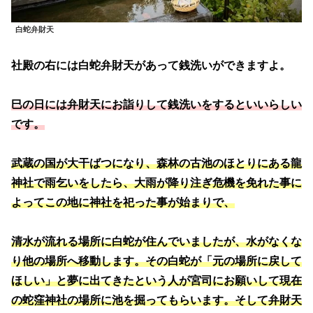
白蛇弁財天
社殿の右には白蛇弁財天があって銭洗いができますよ。
巳の日には弁財天にお詣りして銭洗いをするといいらしい
です。
武蔵の国が大干ばつになり、森林の古池のほとりにある龍
神社で雨乞いをしたら、大雨が降り注ぎ危機を免れた事に
よってこの地に神社を祀った事が始まりで、
清水が流れる場所に白蛇が住んでいましたが、水がなくな
り他の場所へ移動します。その白蛇が「元の場所に戻して
ほしい」と夢に出てきたという人が宮司にお願いして現在
の蛇窪神社の場所に池を掘ってもらいます。そして弁財天