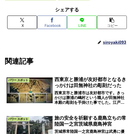
シェアする
X
Facebook
LINE
コピー
siroyaki093
関連記事
西東京と勝浦が友好都市となるき
パワー スポット
っかけは田無神社の彫刻だった
西東京市と勝浦市は友好都市です。きっ
かけは勝浦の嶋村という職人が田無神社
本殿の彫刻を手掛けた事でした。江戸で
「彫り物大工御三家」と言われた嶋村家
で最も優れていた8代目嶋村俊表の作品
は、9月に行われる勝浦秋祭りの屋台にも
旅の安全を祈願する鹿島立ちの常
パワー スポット
多く見られます。
陸国一之宮茨城県鹿島神宮
茨城県常陸国一之宮鹿島神宮は武勇に優