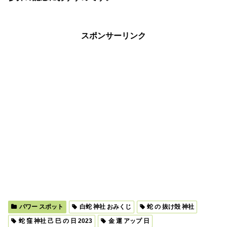
スポンサーリンク
パワー スポット
白蛇 神社 おみくじ
蛇 の 抜け殻 神社
蛇 窪 神社 己 巳 の 日 2023
金 運 アップ 日