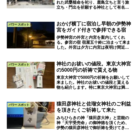
れた武甕槌命を祀り、鹿島立ちと言う旅
立ち・門出を祈願する神社として有名で
す。旅の安全のご利益があると言われる
由縁を、御祭神の功績から説明します。
おかげ横丁に宿泊し早朝の伊勢神
パワー スポット
宮をガイド付きで参拝できる宿
伊勢神宮の外宮と内宮を案内してくれ
る。参宮の宿 宿屋五十鈴に泊まって来ま
した。外宮は夕方に内宮は夜明け間近の
早朝からじっくり時間をかけて、宿主自
らガイドしてくれます。他にはないサー
ビスでしっかりとお参りできました。ク
神社のお祓いの値段。東京大神宮
パワー スポット
チコミも高評価な宿です。
の5000円の祈祷で貰える物
東京大神宮で5000円の祈祷をお願いして
来ました。神社のお祓いの値段と貰える
物も紹介します。特に東京大神宮は満足
度が高く、私にとってとても良いお参り
となりました。
猿田彦神社と佐瑠女神社のご利益
パワー スポット
を頂きたくご祈祷して来た
みちひらきの神「猿田彦大神」と芸能の
神「天宇受売命」の御神徳を頂くため、
伊勢の猿田彦神社で御祈祷を受けてきま
した。天孫降臨などでの2神の功績や、由
緒を知る事によってさらに崇拝する気持